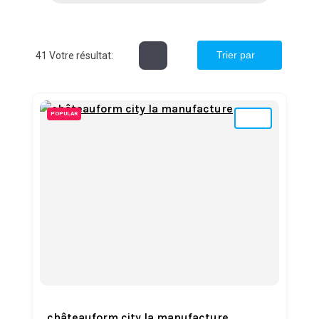
Trier par
41
Votre résultat:
POPULAR
châteauform city la manufacture