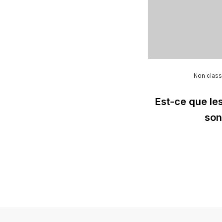
Non clas
Est-ce que le
son