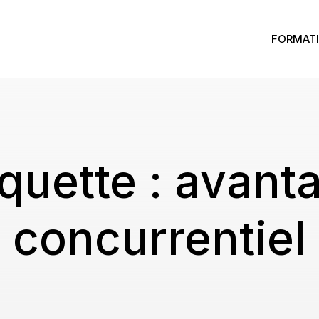
FORMATI
iquette :
avant
concurrentiel