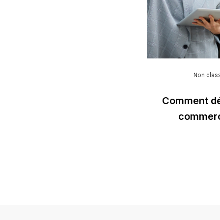
Non clas
Comment déf
commerci