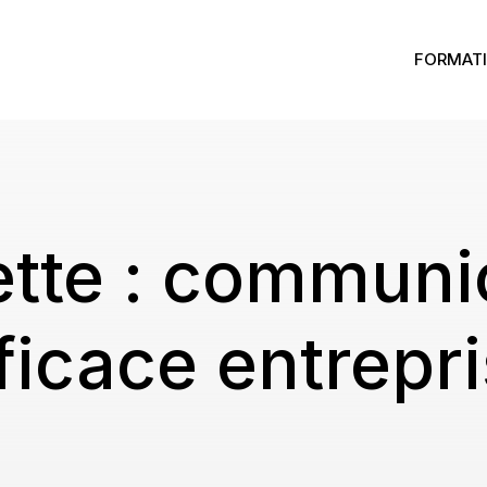
FORMATI
tte :
communic
ficace entrepr