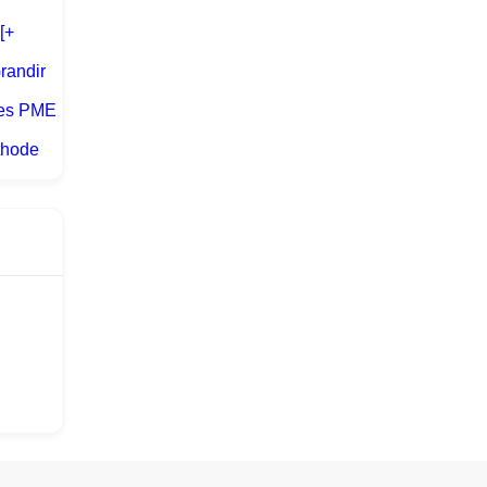
[+
randir
 les PME
thode